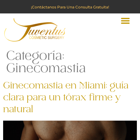
¡Contáctanos Para Una Consulta Gratuita!
Categoría:
Ginecomastia
Ginecomastia en Miami: guía
clara para un tórax firme y
natural