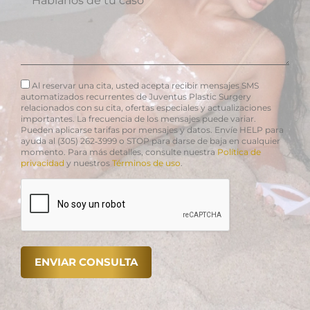
Al reservar una cita, usted acepta recibir mensajes SMS
automatizados recurrentes de Juventus Plastic Surgery
relacionados con su cita, ofertas especiales y actualizaciones
importantes. La frecuencia de los mensajes puede variar.
Pueden aplicarse tarifas por mensajes y datos. Envíe HELP para
ayuda al (305) 262‑3999 o STOP para darse de baja en cualquier
momento. Para más detalles, consulte nuestra
Política de
privacidad
y nuestros
Términos de uso
.
Alternative: